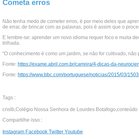
Cometa erros
Não tenha medo de cometer erros, é por meio deles que apr
de errar, de brincar com as palavras, pois é assim que o proc
E lembre-se: aprender um novo idioma requer foco e muita ded
trilhada.
“O conhecimento é como um jardim, se não for cultivado, não 
Fonte:
https://exame.abril.com.br/carreira/4-dicas-da-neuroci
Fonte:
https://www.bbc.com/portuguese/noticias/2015/03/15
Tags :
cnslb
,
Colégio Nossa Senhora de Lourdes Botafogo
,
conteúdo
Compartilhe isso :
Instagram
Facebook
Twitter
Youtube