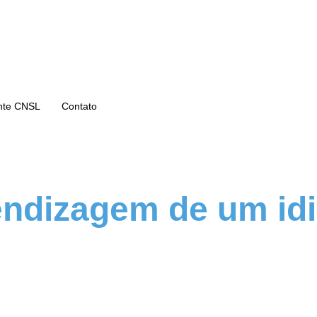
nte CNSL
Contato
rendizagem de um id