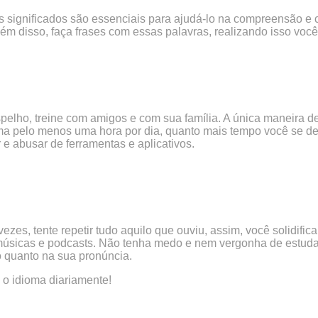
us significados são essenciais para ajudá-lo na compreensão e
ém disso, faça frases com essas palavras, realizando isso você
espelho, treine com amigos e com sua família. A única maneira
oma pelo menos uma hora por dia, quanto mais tempo você se d
e abusar de ferramentas e aplicativos.
zes, tente repetir tudo aquilo que ouviu, assim, você solidifica
 músicas e podcasts. Não tenha medo e nem vergonha de estuda
ão quanto na sua pronúncia.
m o idioma diariamente!