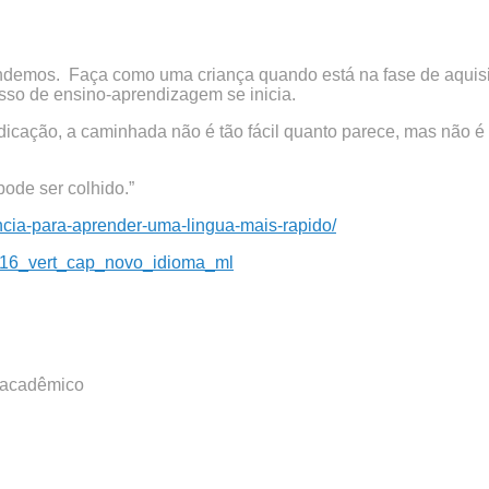
endemos. Faça como uma criança quando está na fase de aquis
esso de ensino-aprendizagem se inicia.
icação, a caminhada não é tão fácil quanto parece, mas não é t
pode ser colhido.”
encia-para-aprender-uma-lingua-mais-rapido/
0316_vert_cap_novo_idioma_ml
 acadêmico