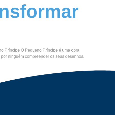
ansformar
no Príncipe O Pequeno Príncipe é uma obra
rado por ninguém compreender os seus desenhos,