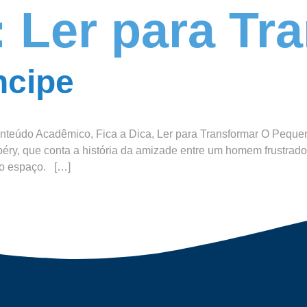
:
Ler para Tr
ncipe
teúdo Acadêmico, Fica a Dica, Ler para Transformar O Peque
Exupéry, que conta a história da amizade entre um homem frust
no espaço. […]