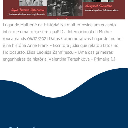
Lugar de Mulher é na História! Na mulher reside um encanto
infinito e uma força sem igual! Dia Internacional da Mulher
roucabrands 06/12/2021 Datas Comemorativas Lugar de mulher
é na história Anne Frank – Escritora judia que relatou fatos no
Holocausto. Elisa Leonida Zamfirescu – Uma das primeiras
engenheiras da história. Valentina Tereshkova – Primeira […]