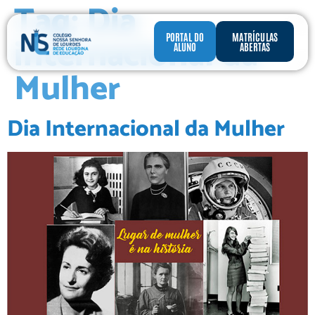
Tag:
Dia
internacional da
PORTAL DO
MATRÍCULAS
ALUNO
ABERTAS
Mulher
Dia Internacional da Mulher